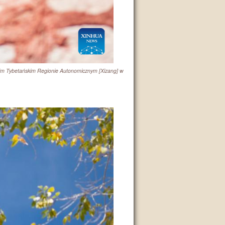
im Tybetańskim Regionie Autonomicznym [Xizang] w