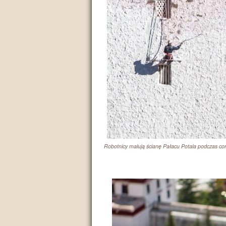
Robotnicy malują ścianę Pałacu Potala podczas c