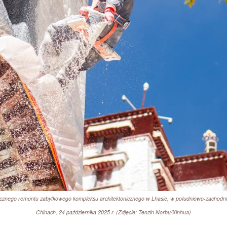
rocznego remontu zabytkowego kompleksu architektonicznego w Lhasie, w południowo-zachodn
Chinach, 24 października 2025 r. (Zdjęcie: Tenzin Norbu/Xinhua)