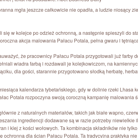
oranna mgła jeszcze całkowicie nie opadła, a ludzie niosący zi
i się w kolejce po odzież ochronną, a następnie spieszyli do s
 coroczna akcja malowania Pałacu Potala, pełna gwaru i tętniąc
uważyć, że pracownicy Pałacu Potala przygotowali już farby 
łniali wiadra farbą i rozdawali je kolejkowiczom, na kamiennyc
kąciku, dla gości, starannie przygotowano słodką herbatę, herb
iesiąca kalendarza tybetańskiego, gdy w dolinie rzeki Lhasa 
Pałac Potala rozpoczyna swoją coroczną kampanię malowania ś
ównie z naturalnych materiałów, takich jak białe wapno, czerw
mieszania ingrediencji dodawane są w razie potrzeby niewielkie 
afran i klej z kości wołowych. Ta kombinacja składników nie tylk
ę ochronną dla ścian Pałacu Potala. Ta tradycyjna praktyka nie