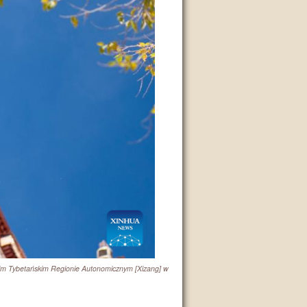
im Tybetańskim Regionie Autonomicznym [Xizang] w