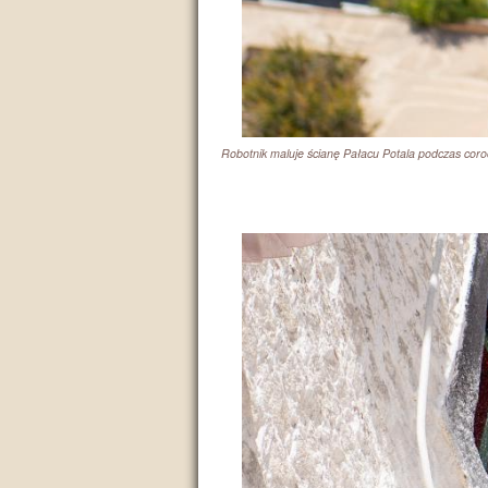
Robotnik maluje ścianę Pałacu Potala podczas co