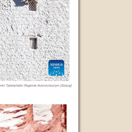
dnim Tybetańskim Regionie Autonomicznym [Xizang]