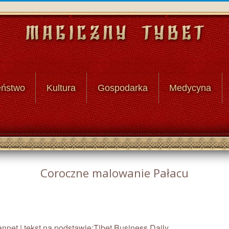
eństwo
Kultura
Gospodarka
Medycyna
Coroczne malowanie Pałacu
annet | tekst na podstawie:
Tibet Business Daily