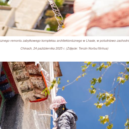
rocznego remontu zabytkowego kompleksu architektonicznego w Lhasie, w południowo-zachodn
Chinach, 24 października 2025 r. (Zdjęcie: Tenzin Norbu/Xinhua)