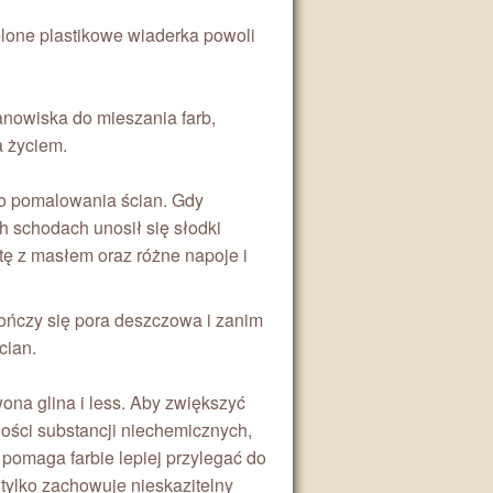
elone plastikowe wiaderka powoli
tanowiska do mieszania farb,
a życiem.
do pomalowania ścian. Gdy
h schodach unosił się słodki
atę z masłem oraz różne napoje i
kończy się pora deszczowa i zanim
cian.
ona glina i less. Aby zwiększyć
ilości substancji niechemicznych,
o pomaga farbie lepiej przylegać do
 tylko zachowuje nieskazitelny