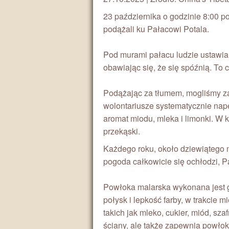
23 października o godzinie 8:00 p
podążali ku Pałacowi Potala.
Pod murami pałacu ludzie ustawial
obawiając się, że się spóźnią. To
Podążając za tłumem, mogliśmy za
wolontariusze systematycznie nape
aromat miodu, mleka i limonki. W 
przekąski.
Każdego roku, około dziewiątego m
pogoda całkowicie się ochłodzi, 
Powłoka malarska wykonana jest gł
połysk i lepkość farby, w trakcie 
takich jak mleko, cukier, miód, sz
ściany, ale także zapewnia powłok