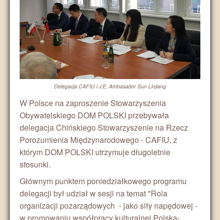
Medycyna
Środowisko
Religia
Delegacja CAFIU i J.E. Ambasador Sun Linjiang
Turystyka
W Polsce na zaproszenie Stowarzyszenia
Obywatelskiego DOM POLSKI przebywała
Media
delegacja Chińskiego Stowarzyszenie na Rzecz
Porozumienia Międzynarodowego - CAFIU, z
którym DOM POLSKI utrzymuje długoletnie
stosunki.
Głównym punktem poniedziałkowego programu
delegacji był udział w sesji na temat "Rola
organizacji pozarządowych - jako siły napędowej -
w promowaniu współpracy kulturalnej Polska-