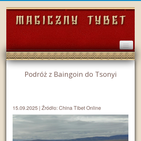
Home
Podróż z Baingoin do Tsonyi
Wydarzenia
Historia
Społeczeństwo
15.09.2025 | Źródło: China Tibet Online
Kultura
Gospodarka