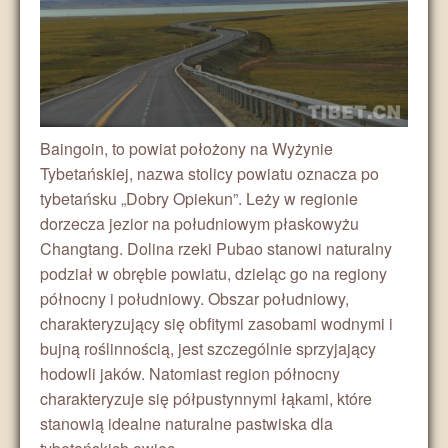
Medycyna
Środowisko
Religia
Baingoin, to powiat położony na Wyżynie
Tybetańskiej, nazwa stolicy powiatu oznacza po
Turystyka
tybetańsku „Dobry Opiekun”. Leży w regionie
dorzecza jezior na południowym płaskowyżu
Media
Changtang. Dolina rzeki Pubao stanowi naturalny
podział w obrębie powiatu, dzieląc go na regiony
północny i południowy. Obszar południowy,
charakteryzujący się obfitymi zasobami wodnymi i
bujną roślinnością, jest szczególnie sprzyjający
hodowli jaków. Natomiast region północny
charakteryzuje się półpustynnymi łąkami, które
stanowią idealne naturalne pastwiska dla