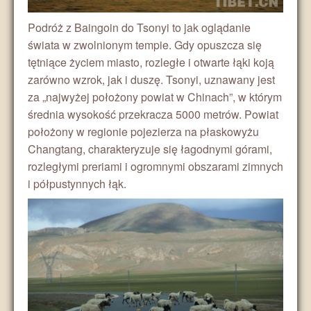
Podróż z Baingoin do Tsonyi to jak oglądanie
świata w zwolnionym tempie. Gdy opuszcza się
tętniące życiem miasto, rozległe i otwarte łąki koją
zarówno wzrok, jak i duszę. Tsonyi, uznawany jest
za „najwyżej położony powiat w Chinach”, w którym
średnia wysokość przekracza 5000 metrów. Powiat
położony w regionie pojezierza na płaskowyżu
Changtang, charakteryzuje się łagodnymi górami,
rozległymi preriami i ogromnymi obszarami zimnych
i półpustynnych łąk.