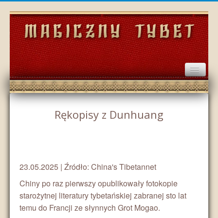
Home
Rękopisy z Dunhuang
Wydarzenia
Historia
Społeczeństwo
23.05.2025 | Źródło: China's Tibetannet
Chiny po raz pierwszy opublikowały fotokopie
Kultura
starożytnej literatury tybetańskiej zabranej sto lat
temu do Francji ze słynnych Grot Mogao.
Gospodarka