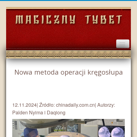
Home
Nowa metoda operacji kręgosłupa
Wydarzenia
Historia
Społeczeństwo
12.11.2024| Źródło: chinadaily.com.cn| Autorzy:
Palden Nyima i Daqiong
Kultura
Gospodarka