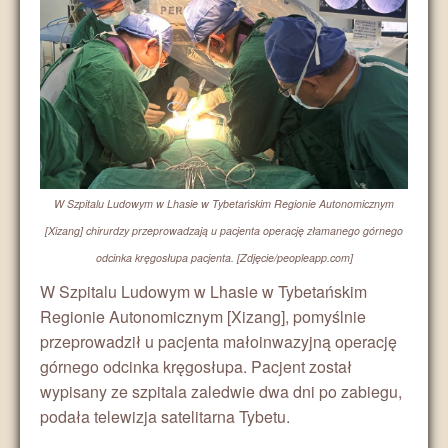
Medycyna
Środowisko
Religia
Turystyka
W Szpitalu Ludowym w Lhasie w Tybetańskim Regionie Autonomicznym
[Xizang] chirurdzy przeprowadzają u pacjenta operację złamanego górnego
Media
odcinka kręgosłupa pacjenta. [Zdjęcie/peopleapp.com]
W Szpitalu Ludowym w Lhasie w Tybetańskim
Regionie Autonomicznym [Xizang], pomyślnie
przeprowadził u pacjenta małoinwazyjną operację
górnego odcinka kręgosłupa. Pacjent został
wypisany ze szpitala zaledwie dwa dni po zabiegu,
podała telewizja satelitarna Tybetu.