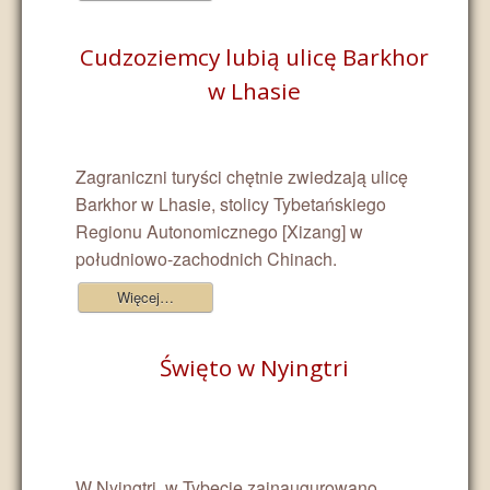
Cudzoziemcy lubią ulicę Barkhor
w Lhasie
Zagraniczni turyści chętnie zwiedzają ulicę
Barkhor w Lhasie, stolicy Tybetańskiego
Regionu Autonomicznego [Xizang] w
południowo-zachodnich Chinach.
Więcej…
Święto w Nyingtri
W Nyingtri, w Tybecie zainaugurowano