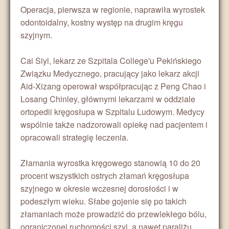
Operacja, pierwsza w regionie, naprawiła wyrostek
odontoidalny, kostny występ na drugim kręgu
szyjnym.
Cai Siyi, lekarz ze Szpitala College'u Pekińskiego
Związku Medycznego, pracujący jako lekarz akcji
Aid-Xizang operował współpracując z Peng Chao i
Losang Chinley, głównymi lekarzami w oddziale
ortopedii kręgosłupa w Szpitalu Ludowym. Medycy
wspólnie także nadzorowali opiekę nad pacjentem i
opracowali strategię leczenia.
Złamania wyrostka kręgowego stanowią 10 do 20
procent wszystkich ostrych złamań kręgosłupa
szyjnego w okresie wczesnej dorosłości i w
podeszłym wieku. Słabe gojenie się po takich
złamaniach może prowadzić do przewlekłego bólu,
ograniczonej ruchomości szyi, a nawet paraliżu.